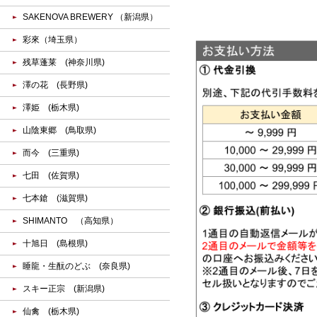
SAKENOVA BREWERY （新潟県）
彩來（埼玉県）
残草蓬莱 (神奈川県)
澤の花 (長野県)
澤姫 (栃木県)
山陰東郷 (鳥取県)
而今 (三重県)
七田 (佐賀県)
七本鎗 (滋賀県)
SHIMANTO （高知県）
十旭日 (島根県)
睡龍・生酛のどぶ (奈良県)
スキー正宗 (新潟県)
仙禽 (栃木県)