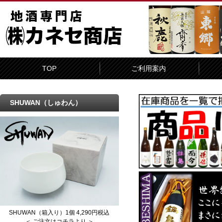
TOP
ご利用案内
SHUWAN（しゅわん）
SHUWAN（箱入り）1個 4,290円税込
＜ ご注文はコチラより ＞