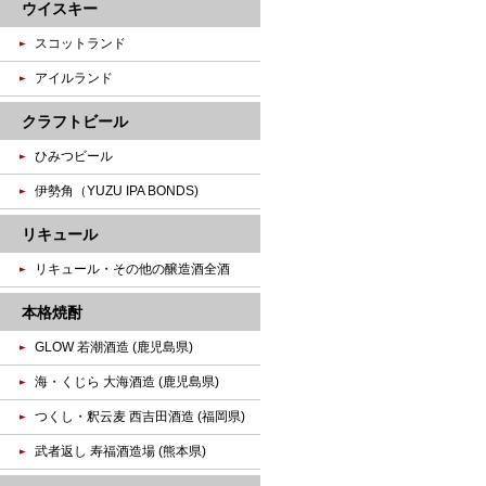
ウイスキー
スコットランド
アイルランド
クラフトビール
ひみつビール
伊勢角（YUZU IPA BONDS)
リキュール
リキュール・その他の醸造酒全酒
本格焼酎
GLOW 若潮酒造 (鹿児島県)
海・くじら 大海酒造 (鹿児島県)
つくし・釈云麦 西吉田酒造 (福岡県)
武者返し 寿福酒造場 (熊本県)