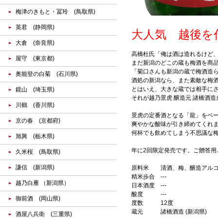
梅津のきもと・冨玲 (鳥取県)
英君 (静岡県)
大人気 越後を
大倉 (奈良県)
高橋杜氏「俺は酒は造れるけど
屋守 (東京都)
まだ新潟のどこの蔵も梅酒を商品
「菊口さんも新潟の蔵で梅酒造
奥能登の白菊 (石川県)
酒処の新潟なら、また素敵な梅
とはいえ、大きな蔵では相手にさ
鏡山 (埼玉県)
それが越乃景虎 醸造元 諸橋酒
川鶴 (香川県)
景虎の定番酒となる「龍」をベ
京の春 (京都府)
爽やかな酸味が引き締めてくれ
何杯でも飲めてしまう不思議な
旭興 (栃木県)
年に2回限定発売です。ご贈答用
久米桜 (鳥取県)
謙信 (新潟県)
原料米
清酒、梅、醸造アル
精米歩合
---
越乃白雁 （新潟県）
日本酒度
---
酸度
---
御前酒 (岡山県)
度数
12度
蔵元
諸橋酒造 (新潟県)
酒屋八兵衛 (三重県)