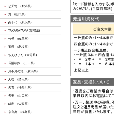
想天坊 (新潟県)
貴 (山口県)
高千代 (新潟県)
TAKARAYAMA (新潟県)
竹雀 (岐阜県)
玉櫻 (島根県)
ちえびじん（大分県）
長陽福娘 (山口県)
月不見の池 (新潟県)
天穏 (島根県)
天青 (神奈川県)
天美 (山口県)
鍋島 (佐賀県)
奈良萬 (福島県)