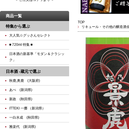
商品一覧
TOP
特集から選ぶ
リキュール・その他の醸造酒
大人気☆グッさんセレクト
■ 720ml 特集 ■
日本酒の新基準「モダン＆クラシッ
ク」
日本酒 -蔵元で選ぶ
秋鹿,奥鹿 (大阪府)
あべ (新潟県)
新政 (秋田県)
ITTEKI 一擲 （新潟県）
一白水成 (秋田県)
雅楽代 (新潟県)