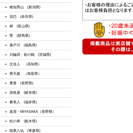
根知男山 (新潟県)
花巴 (奈良県)
林 (富山県)
聖 (群馬県)
廣戸川 (福島県)
日輪田・萩の鶴 (宮城県)
文佳人 （高知県）
辨天娘 （鳥取県）
豊香 (長野県)
房島屋 (岐阜県)
舞美人 (福井県)
真澄・MIYASAKA（長野県）
松の寿 (栃木県)
陸奥八仙 (青森県)