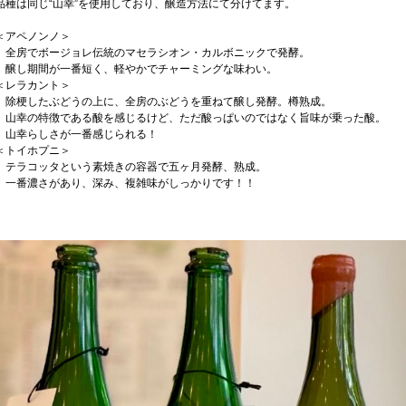
品種は同じ“山幸”を使用しており、醸造方法にて分けてます。
＜アペノンノ＞
全房でボージョレ伝統のマセラシオン・カルボニックで発酵。
醸し期間が一番短く、軽やかでチャーミングな味わい。
＜レラカント＞
除梗したぶどうの上に、全房のぶどうを重ねて醸し発酵。樽熟成。
山幸の特徴である酸を感じるけど、ただ酸っぱいのではなく旨味が乗った酸。
山幸らしさが一番感じられる！
＜トイホプニ＞
テラコッタという素焼きの容器で五ヶ月発酵、熟成。
一番濃さがあり、深み、複雑味がしっかりです！！