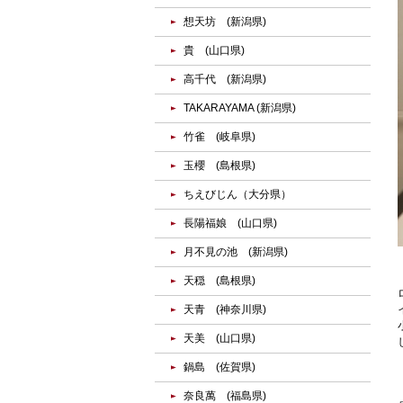
想天坊 (新潟県)
貴 (山口県)
高千代 (新潟県)
TAKARAYAMA (新潟県)
竹雀 (岐阜県)
玉櫻 (島根県)
ちえびじん（大分県）
長陽福娘 (山口県)
月不見の池 (新潟県)
天穏 (島根県)
天青 (神奈川県)
天美 (山口県)
鍋島 (佐賀県)
奈良萬 (福島県)