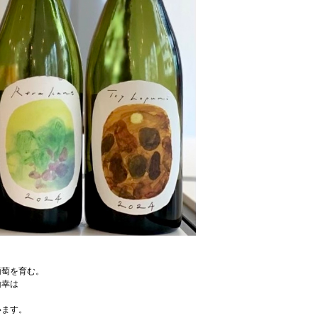
葡萄を育む。
山幸は
います。