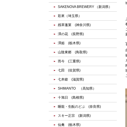
SAKENOVA BREWERY （新潟県）
彩來（埼玉県）
残草蓬莱 (神奈川県)
澤の花 (長野県)
澤姫 (栃木県)
山陰東郷 (鳥取県)
而今 (三重県)
七田 (佐賀県)
七本鎗 (滋賀県)
SHIMANTO （高知県）
十旭日 (島根県)
睡龍・生酛のどぶ (奈良県)
スキー正宗 (新潟県)
仙禽 (栃木県)