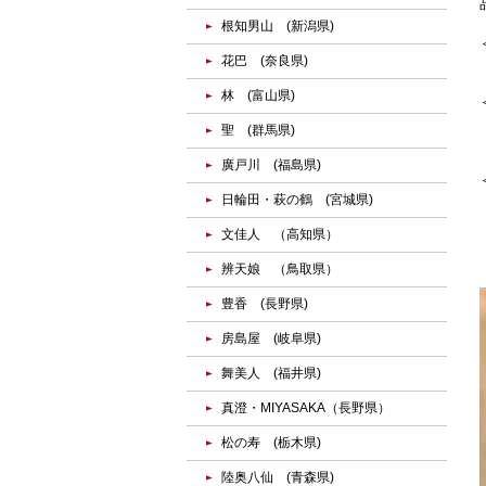
根知男山 (新潟県)
花巴 (奈良県)
林 (富山県)
聖 (群馬県)
廣戸川 (福島県)
日輪田・萩の鶴 (宮城県)
文佳人 （高知県）
辨天娘 （鳥取県）
豊香 (長野県)
房島屋 (岐阜県)
舞美人 (福井県)
真澄・MIYASAKA（長野県）
松の寿 (栃木県)
陸奥八仙 (青森県)