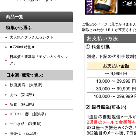
商品一覧
ご指定のページは見つかりませ
特集から選ぶ
削除されたかＵＲＬが変更され
大人気☆グッさんセレクト
■ 720ml 特集 ■
日本酒の新基準「モダン＆クラシッ
ク」
日本酒 -蔵元で選ぶ
秋鹿,奥鹿 (大阪府)
あべ (新潟県)
新政 (秋田県)
ITTEKI 一擲 （新潟県）
一白水成 (秋田県)
雅楽代 (新潟県)