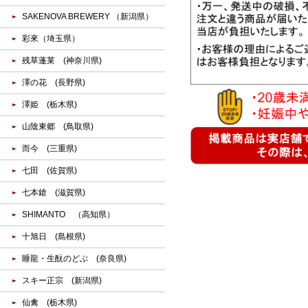
SAKENOVA BREWERY （新潟県）
彩來（埼玉県）
残草蓬莱 (神奈川県)
澤の花 (長野県)
澤姫 (栃木県)
山陰東郷 (鳥取県)
而今 (三重県)
七田 (佐賀県)
七本鎗 (滋賀県)
SHIMANTO （高知県）
十旭日 (島根県)
睡龍・生酛のどぶ (奈良県)
スキー正宗 (新潟県)
仙禽 (栃木県)