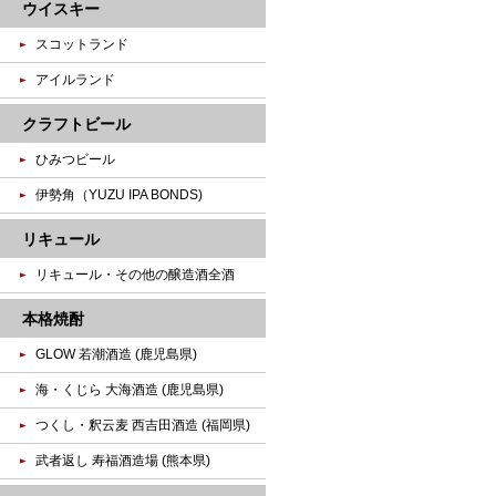
ウイスキー
スコットランド
アイルランド
クラフトビール
ひみつビール
伊勢角（YUZU IPA BONDS)
リキュール
リキュール・その他の醸造酒全酒
本格焼酎
GLOW 若潮酒造 (鹿児島県)
海・くじら 大海酒造 (鹿児島県)
つくし・釈云麦 西吉田酒造 (福岡県)
武者返し 寿福酒造場 (熊本県)