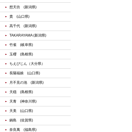
想天坊 (新潟県)
貴 (山口県)
高千代 (新潟県)
TAKARAYAMA (新潟県)
竹雀 (岐阜県)
玉櫻 (島根県)
ちえびじん（大分県）
長陽福娘 (山口県)
月不見の池 (新潟県)
天穏 (島根県)
天青 (神奈川県)
天美 (山口県)
鍋島 (佐賀県)
奈良萬 (福島県)