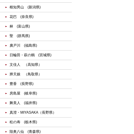
根知男山 (新潟県)
花巴 (奈良県)
林 (富山県)
聖 (群馬県)
廣戸川 (福島県)
日輪田・萩の鶴 (宮城県)
文佳人 （高知県）
辨天娘 （鳥取県）
豊香 (長野県)
房島屋 (岐阜県)
舞美人 (福井県)
真澄・MIYASAKA（長野県）
松の寿 (栃木県)
陸奥八仙 (青森県)