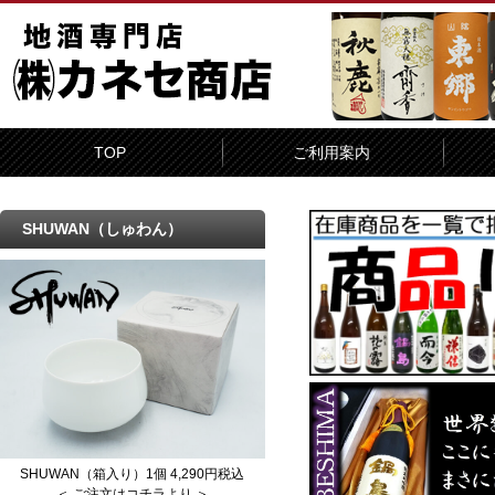
TOP
ご利用案内
SHUWAN（しゅわん）
SHUWAN（箱入り）1個 4,290円税込
＜ ご注文はコチラより ＞