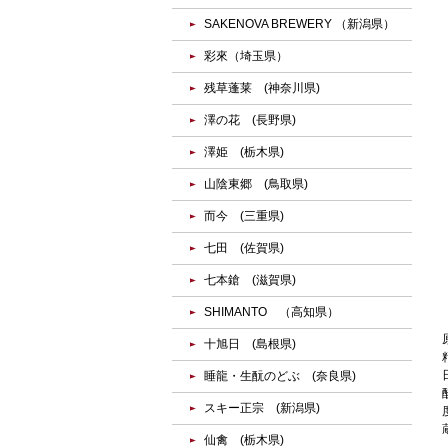
SAKENOVA BREWERY （新潟県）
彩來（埼玉県）
残草蓬莱 (神奈川県)
澤の花 (長野県)
澤姫 (栃木県)
山陰東郷 (鳥取県)
而今 (三重県)
七田 (佐賀県)
七本鎗 (滋賀県)
SHIMANTO （高知県）
十旭日 (島根県)
睡龍・生酛のどぶ (奈良県)
スキー正宗 (新潟県)
仙禽 (栃木県)