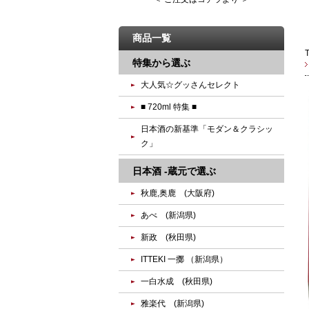
商品一覧
特集から選ぶ
大人気☆グッさんセレクト
■ 720ml 特集 ■
日本酒の新基準「モダン＆クラシッ
ク」
日本酒 -蔵元で選ぶ
秋鹿,奥鹿 (大阪府)
あべ (新潟県)
新政 (秋田県)
ITTEKI 一擲 （新潟県）
一白水成 (秋田県)
雅楽代 (新潟県)