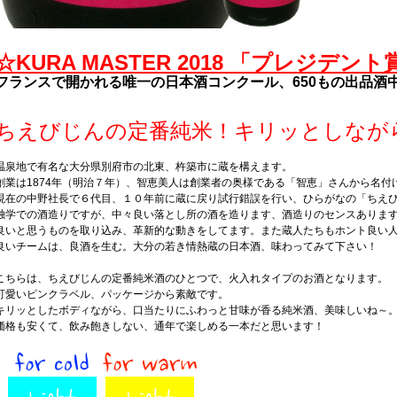
☆KURA MASTER 2018 「プレジデン
フランスで開かれる唯一の日本酒コンクール、650もの出品酒中
ちえびじんの定番純米！キリッとしなが
温泉地で有名な大分県別府市の北東、杵築市に蔵を構えます。
創業は1874年（明治７年）、智恵美人は創業者の奥様である「智恵」さんから名付
現在の中野社長で６代目、１０年前に蔵に戻り試行錯誤を行い、ひらがなの「ちえ
独学での酒造りですが、中々良い落とし所の酒を造ります、酒造りのセンスありま
良いと思うものを取り込み、革新的な動きをしてます。また蔵人たちもホント良い
良いチームは、良酒を生む。大分の若き情熱蔵の日本酒、味わってみて下さい！
こちらは、ちえびじんの定番純米酒のひとつで、火入れタイプのお酒となります。
可愛いピンクラベル、パッケージから素敵です。
キリッとしたボディながら、口当たりにふわっと甘味が香る純米酒、美味しいね～
価格も安くて、飲み飽きしない、通年で楽しめる一本だと思います！