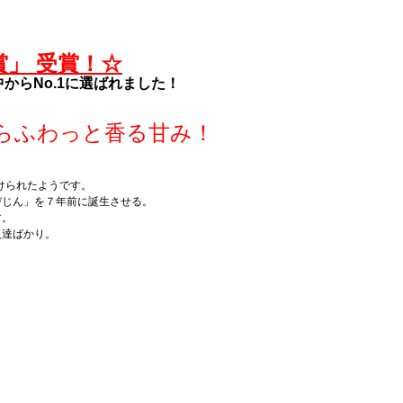
ト賞」 受賞！☆
からNo.1に選ばれました！
らふわっと香る甘み！
けられたようです。
びじん」を７年前に誕生させる。
す。
人達ばかり。
。