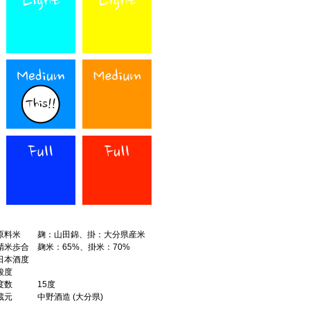
原料米
麹：山田錦、掛：大分県産米
精米歩合
麹米：65%、掛米：70%
日本酒度
酸度
度数
15度
蔵元
中野酒造 (大分県)