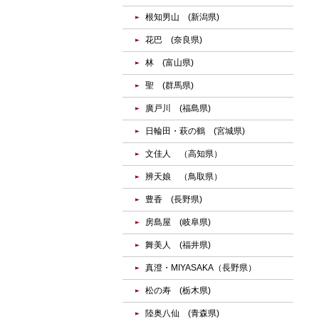
根知男山 (新潟県)
花巴 (奈良県)
林 (富山県)
聖 (群馬県)
廣戸川 (福島県)
日輪田・萩の鶴 (宮城県)
文佳人 （高知県）
辨天娘 （鳥取県）
豊香 (長野県)
房島屋 (岐阜県)
舞美人 (福井県)
真澄・MIYASAKA（長野県）
松の寿 (栃木県)
陸奥八仙 (青森県)