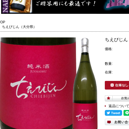
TOP
ちえびじん（大分県）
ちえびじん 純
価格:
数量:
在庫:
返品につい