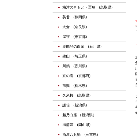
梅津のきもと・冨玲 (鳥取県)
英君 (静岡県)
大倉 (奈良県)
屋守 (東京都)
奥能登の白菊 (石川県)
鏡山 (埼玉県)
川鶴 (香川県)
京の春 (京都府)
旭興 (栃木県)
久米桜 (鳥取県)
謙信 (新潟県)
越乃白雁 （新潟県）
御前酒 (岡山県)
酒屋八兵衛 (三重県)