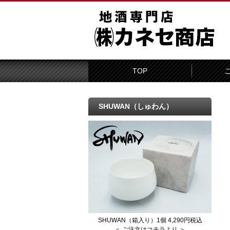
TOP
SHUWAN（しゅわん）
SHUWAN（箱入り）1個 4,290円税込
＜ ご注文はコチラより ＞