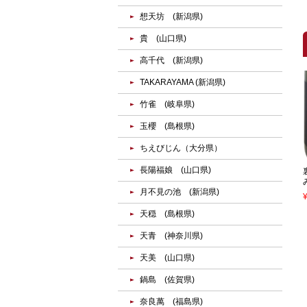
想天坊 (新潟県)
貴 (山口県)
高千代 (新潟県)
TAKARAYAMA (新潟県)
竹雀 (岐阜県)
玉櫻 (島根県)
ちえびじん（大分県）
長陽福娘 (山口県)
月不見の池 (新潟県)
天穏 (島根県)
天青 (神奈川県)
天美 (山口県)
鍋島 (佐賀県)
奈良萬 (福島県)