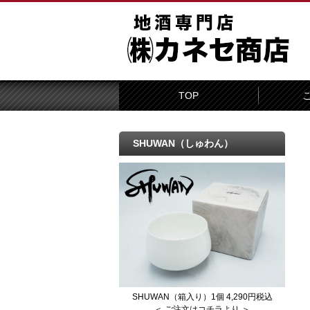
TOP
SHUWAN（しゅわん）
SHUWAN（箱入り）1個 4,290円税込
＜ ご注文はコチラより ＞