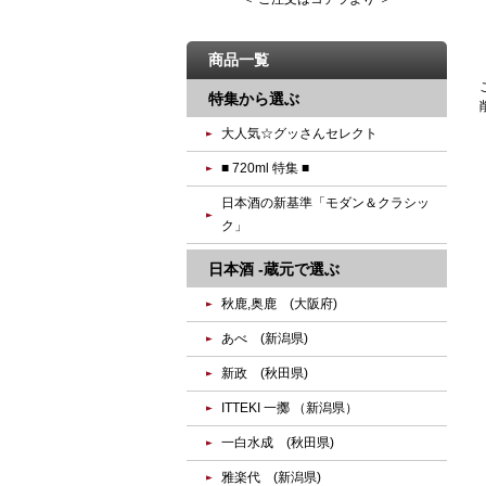
商品一覧
特集から選ぶ
大人気☆グッさんセレクト
■ 720ml 特集 ■
日本酒の新基準「モダン＆クラシッ
ク」
日本酒 -蔵元で選ぶ
秋鹿,奥鹿 (大阪府)
あべ (新潟県)
新政 (秋田県)
ITTEKI 一擲 （新潟県）
一白水成 (秋田県)
雅楽代 (新潟県)