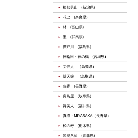
根知男山 (新潟県)
花巴 (奈良県)
林 (富山県)
聖 (群馬県)
廣戸川 (福島県)
日輪田・萩の鶴 (宮城県)
文佳人 （高知県）
辨天娘 （鳥取県）
豊香 (長野県)
房島屋 (岐阜県)
舞美人 (福井県)
真澄・MIYASAKA（長野県）
松の寿 (栃木県)
陸奥八仙 (青森県)