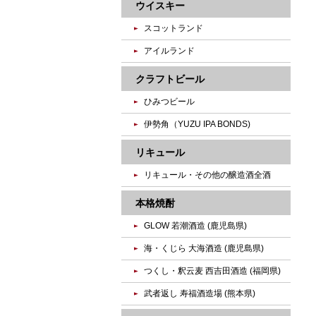
ウイスキー
スコットランド
アイルランド
クラフトビール
ひみつビール
伊勢角（YUZU IPA BONDS)
リキュール
リキュール・その他の醸造酒全酒
本格焼酎
GLOW 若潮酒造 (鹿児島県)
海・くじら 大海酒造 (鹿児島県)
つくし・釈云麦 西吉田酒造 (福岡県)
武者返し 寿福酒造場 (熊本県)