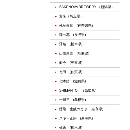
SAKENOVA BREWERY （新潟県）
彩來（埼玉県）
残草蓬莱 (神奈川県)
澤の花 (長野県)
澤姫 (栃木県)
山陰東郷 (鳥取県)
而今 (三重県)
七田 (佐賀県)
七本鎗 (滋賀県)
SHIMANTO （高知県）
十旭日 (島根県)
睡龍・生酛のどぶ (奈良県)
スキー正宗 (新潟県)
仙禽 (栃木県)