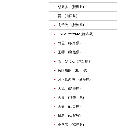
想天坊 (新潟県)
貴 (山口県)
高千代 (新潟県)
TAKARAYAMA (新潟県)
竹雀 (岐阜県)
玉櫻 (島根県)
ちえびじん（大分県）
長陽福娘 (山口県)
月不見の池 (新潟県)
天穏 (島根県)
天青 (神奈川県)
天美 (山口県)
鍋島 (佐賀県)
奈良萬 (福島県)