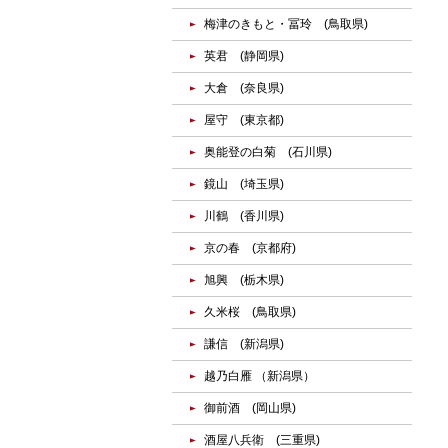
梅津のきもと・冨玲 (鳥取県)
英君 (静岡県)
大倉 (奈良県)
屋守 (東京都)
奥能登の白菊 (石川県)
鏡山 (埼玉県)
川鶴 (香川県)
京の春 (京都府)
旭興 (栃木県)
久米桜 (鳥取県)
謙信 (新潟県)
越乃白雁 （新潟県）
御前酒 (岡山県)
酒屋八兵衛 (三重県)